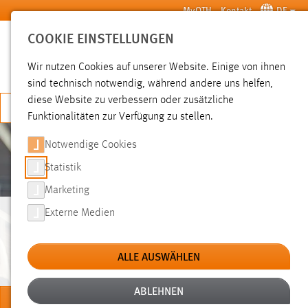
Zum Hauptinhalt springen
MyOTH
Kontakt
DE
COOKIE EINSTELLUNGEN
SUCHE
Wir nutzen Cookies auf unserer Website. Einige von ihnen
sind technisch notwendig, während andere uns helfen,
diese Website zu verbessern oder zusätzliche
JETZT BEWERBEN
Funktionalitäten zur Verfügung zu stellen.
Notwendige Cookies
Statistik
Marketing
Externe Medien
WILLKOMMEN AN DER
OTH AMBERG-WEIDEN
ALLE AUSWÄHLEN
ABLEHNEN