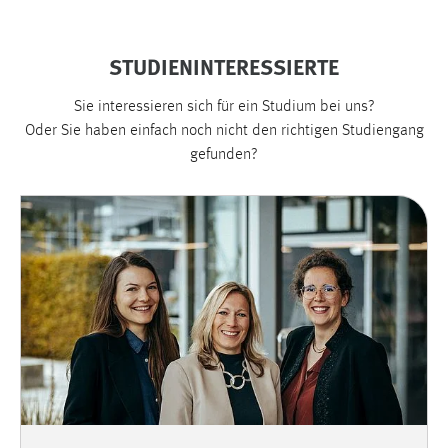
Cookie Laufzeit:
Max. 13 Monate
STUDIENINTERESSIERTE
Sie interessieren sich für ein Studium bei uns?
Oder Sie haben einfach noch nicht den richtigen Studiengang
MARKETING
gefunden?
Marketing Cookies werden von Drittanbietern
verwendet, um personalisierte Werbung anzuzeigen.
Sie tun dies, indem sie Besucher über Websites
hinweg verfolgen.
Google Ads
Name:
_gcl_au
Anbieter:
Google Ireland Limited
Zweck: