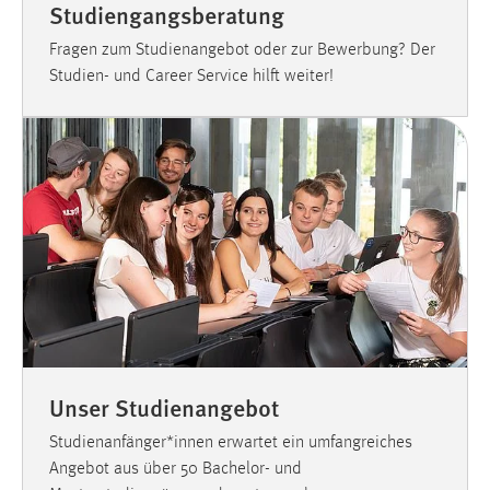
Studiengangsberatung
Conversion-Tracking
Fragen zum Studienangebot oder zur Bewerbung? Der
Cookie Laufzeit:
Studien- und Career Service hilft weiter!
3 Monate
Facebook Pixel
Name:
_fbp
Anbieter:
Facebook
Zweck:
Conversion-Tracking
Cookie Laufzeit:
Unser Studienangebot
3 Monate
Studienanfänger*innen erwartet ein umfangreiches
Angebot aus über 50 Bachelor- und