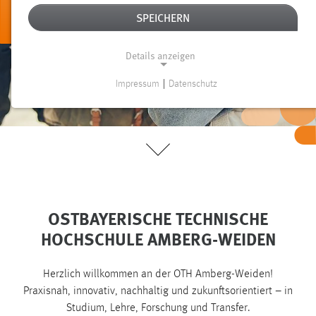
Infos zum
SPEICHERN
Studienstart
Details anzeigen
Impressum
|
Datenschutz
NOTWENDIGE COOKIES
Notwendige Cookies ermöglichen grundlegende
Funktionen und sind für die einwandfreie Funktion der
Website erforderlich.
Einverständnis
OSTBAYERISCHE TECHNISCHE
Name:
cookie_consent
HOCHSCHULE AMBERG-WEIDEN
Zweck:
Dieser Cookie speichert die ausgewählten Einverständnis-
Herzlich willkommen an der OTH Amberg-Weiden!
Optionen des Benutzers
Praxisnah, innovativ, nachhaltig und zukunftsorientiert – in
Studium, Lehre, Forschung und Transfer.
Cookie Laufzeit: