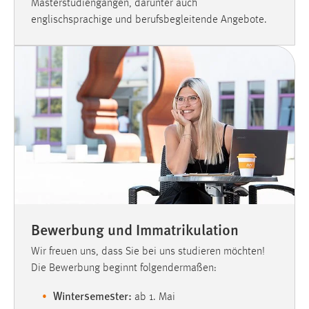
Masterstudiengängen, darunter auch
EXTERNE MEDIEN
englischsprachige und berufsbegleitende Angebote.
Um Inhalte von Videoplattformen und Social Media
Plattformen anzeigen zu können, werden von diesen
externen Medien Cookies gesetzt.
YouTube
Vimeo
Bewerbung und Immatrikulation
Wir freuen uns, dass Sie bei uns studieren möchten!
Die Bewerbung beginnt folgendermaßen:
Wintersemester:
ab 1. Mai